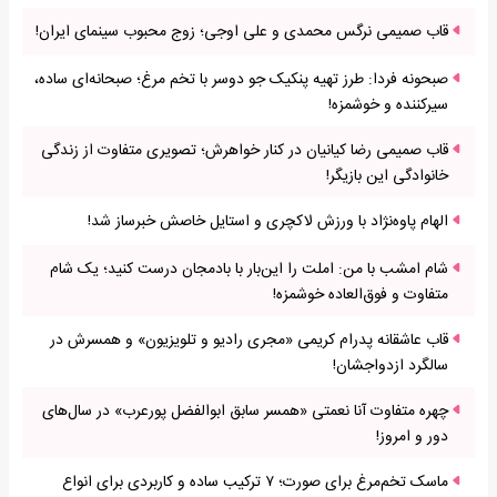
قاب صمیمی نرگس محمدی و علی اوجی؛ زوج محبوب سینمای ایران!
صبحونه فردا: طرز تهیه پنکیک جو دوسر با تخم مرغ؛ صبحانه‌ای ساده،
سیرکننده و خوشمزه!
قاب صمیمی رضا کیانیان در کنار خواهرش؛ تصویری متفاوت از زندگی
خانوادگی این بازیگر!
الهام پاوه‌نژاد با ورزش لاکچری و استایل خاصش خبرساز شد!
شام امشب با من: املت را این‌بار با بادمجان درست کنید؛ یک شام
متفاوت و فوق‌العاده خوشمزه!
قاب عاشقانه پدرام کریمی «مجری رادیو و تلویزیون» و همسرش در
سالگرد ازدواجشان!
چهره متفاوت آنا نعمتی «همسر سابق ابوالفضل پورعرب» در سال‌های
دور و امروز!
ماسک تخم‌مرغ برای صورت؛ ۷ ترکیب ساده و کاربردی برای انواع