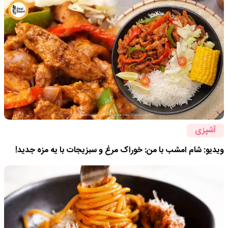
آشپزی
ویدیو: شام امشب با من: خوراک مرغ و سبزیجات با یه مزه جدید!