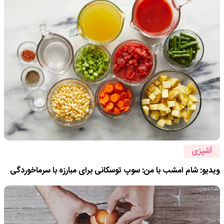
آشپزی
ویدیو: شام امشب با من: سوپ توسکانی برای مبارزه با سرماخوردگی