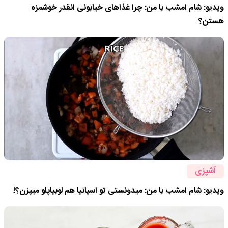
ویدیو: شام امشب با من: چرا غذاهای خیابونی انقدر خوشمزه
هستن؟
آشپزی
ویدیو: شام امشب با من: میدونستی تو اسپانیا هم لوبیاپلو میپزن؟!