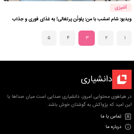
آشپزی
ویدیو: شام امشب با من: پلوتُن پرتغالی! یه غذای فوری و جذاب
۵
۴
۳
۲
۱
دانشیاری
در هیاهوی محتوایی امروز، دانشیاری صدایی است میان صداها با
این امید که پژواکش به گوشتان خوش باشد.
تماس با ما
درباره ما