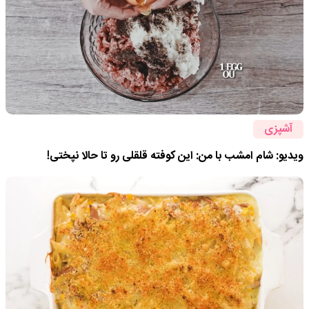
آشپزی
ویدیو: شام امشب با من: این کوفته قلقلی رو تا حالا نپختی!