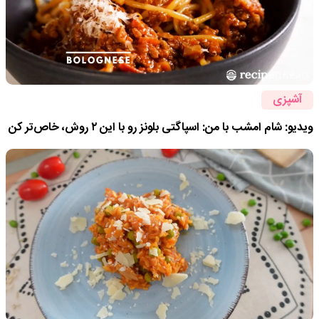
آشپزی
ویدیو: شام امشب با من: اسپاگتی بلونز رو با این ۲ روش، خاص‌تر کن