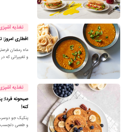
تغذیه آشپزی
افطاری امروز: 
ماه رمضان فرصتی 
و تغییراتی که در 
تغذیه آشپزی
صبحونه فردا: پ
کنه!
پنکیک جو دوسر، 
و طعمی دلچسب دا