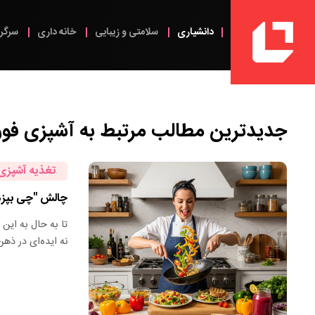
دانشیاری
سلامتی و زیبایی
خانه داری
سرگر
جدیدترین مطالب مرتبط به
آشپزی فو
تغذیه آشپزی
چالش "چی بپزم؟": ۲۰ ایده غذای سریع و خوشمزه برا
تا به حال به این 
نه ایده‌ای در ذه