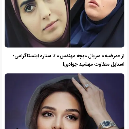
از «مرضیه» سریال «بچه مهندس» تا ستاره اینستاگرامی؛
استایل متفاوت مهشید جوادی!