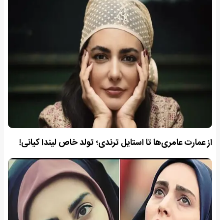
از عمارت عامری‌ها تا استایل ترندی؛ تولد خاص لیندا کیانی!