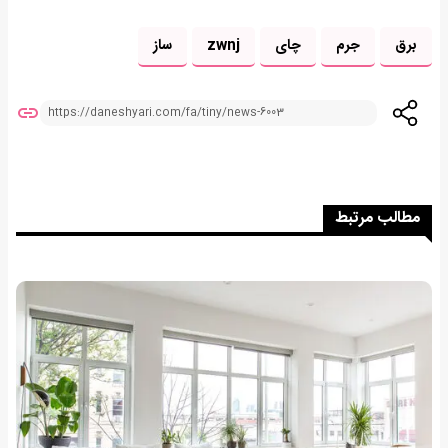
برق
جرم
چای
zwnj
ساز
مطالب مرتبط