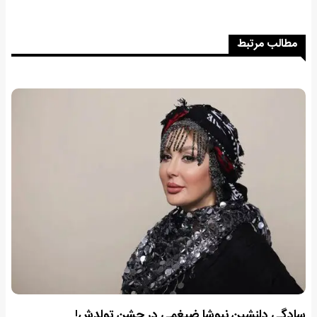
مطالب مرتبط
سادگی دلنشین نیوشا ضیغمی در جشن تولدش!