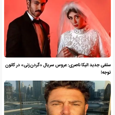
سلفی جدید الیکا ناصری: عروس سریال «گردن‌زنی» در کانون
توجه!