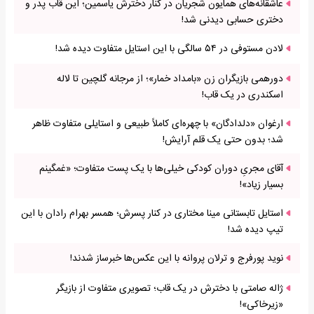
عاشقانه‌های همایون شجریان در کنار دخترش یاسمین؛ این قاب پدر و
دختری حسابی دیدنی شد!
لادن مستوفی در ۵۴ سالگی با این استایل متفاوت دیده شد!
دورهمی بازیگران زن «بامداد خمار»؛ از مرجانه گلچین تا لاله
اسکندری در یک قاب!
ارغوان «دلدادگان» با چهره‌ای کاملاً طبیعی و استایلی متفاوت ظاهر
شد؛ بدون حتی یک قلم آرایش!
آقای مجریِ دوران کودکی خیلی‌ها با یک پست متفاوت؛ «غمگینم
بسیار زیاد»!
استایل تابستانی مینا مختاری در کنار پسرش؛ همسر بهرام رادان با این
تیپ دیده شد!
نوید پورفرج و ترلان پروانه با این عکس‌ها خبرساز شدند!
ژاله صامتی با دخترش در یک قاب؛ تصویری متفاوت از بازیگر
«زیرخاکی»!