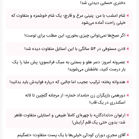
دختری حسابی دیدنی شد!
شام امشب با من: پنینی مرغ و قارچ؛ یک شام خوشمزه و متفاوت که
خیلی راحت آماده می‌شود
اگر صبح‌ها نمی‌توانی چیزی بخوری، این مطلب برای توست!
لادن مستوفی در ۵۴ سالگی با این استایل متفاوت دیده شد!
عصرونه امروز: دسر هلو و بستنی به سبک فرانسوی؛ پش ملبا را یک
بار درست کنید، عاشقش می‌شوید!
هندوانه پخته؛ ترکیب عجیب اما جالبی که درباره فوایدش باید بدانید!
دورهمی بازیگران زن «بامداد خمار»؛ از مرجانه گلچین تا لاله
اسکندری در یک قاب!
ارغوان «دلدادگان» با چهره‌ای کاملاً طبیعی و استایلی متفاوت ظاهر
شد؛ بدون حتی یک قلم آرایش!
آقای مجریِ دوران کودکی خیلی‌ها با یک پست متفاوت؛ «غمگینم