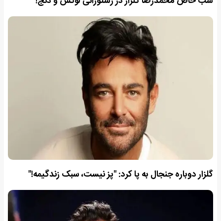
شب خاص محمدرضا گلزار در رستورانی لوکس و دنج!
گلزار دوباره جنجال به پا کرد: "پز نیست، سبک زندگیمه!"